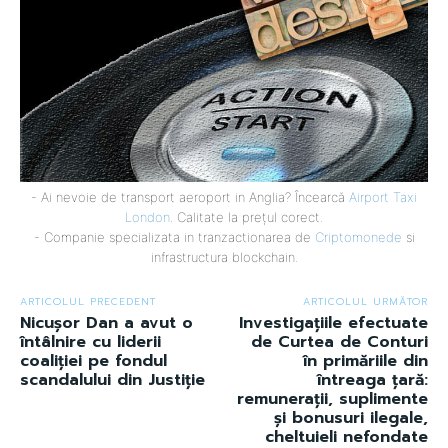
- Ai nevoie de transport aeroport in Anglia? Încearcă
Airport Taxi
London
. Calitate la prețul corect.
- Companie specializata in tranzactionarea de
Criptomonede
si
infrastructura blockchain.
ARTICOLUL PRECEDENT
ARTICOLUL URMĂTOR
Nicușor Dan a avut o
Investigațiile efectuate
întâlnire cu liderii
de Curtea de Conturi
coaliției pe fondul
în primăriile din
scandalului din Justiție
întreaga țară:
remunerații, suplimente
și bonusuri ilegale,
cheltuieli nefondate