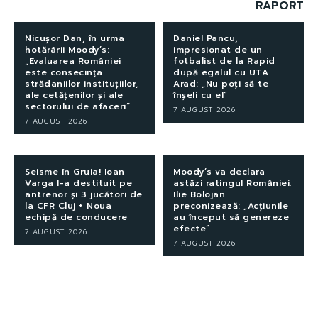
RAPORT
Nicușor Dan, în urma
Daniel Pancu,
hotărârii Moody’s:
impresionat de un
„Evaluarea României
fotbalist de la Rapid
este consecința
după egalul cu UTA
strădaniilor instituțiilor,
Arad: „Nu poți să te
ale cetățenilor și ale
înșeli cu el”
sectorului de afaceri”
7 AUGUST 2026
7 AUGUST 2026
Seisme în Gruia! Ioan
Moody’s va declara
Varga l-a destituit pe
astăzi ratingul României.
antrenor și 3 jucători de
Ilie Bolojan
la CFR Cluj + Noua
preconizează: „Acțiunile
echipă de conducere
au început să genereze
efecte”
7 AUGUST 2026
7 AUGUST 2026