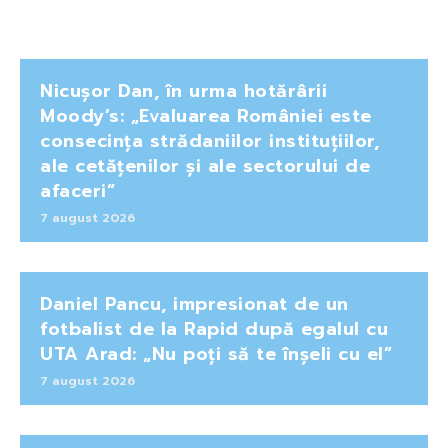
Nicușor Dan, în urma hotărârii
Moody’s: „Evaluarea României este
consecința strădaniilor instituțiilor,
ale cetățenilor și ale sectorului de
afaceri”
7 august 2026
Daniel Pancu, impresionat de un
fotbalist de la Rapid după egalul cu
UTA Arad: „Nu poți să te înșeli cu el”
7 august 2026