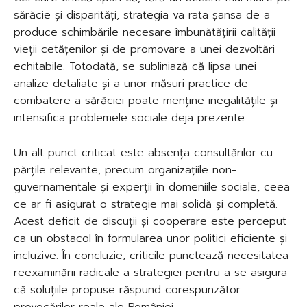
sărăcie și disparități, strategia va rata șansa de a
produce schimbările necesare îmbunătățirii calității
vieții cetățenilor și de promovare a unei dezvoltări
echitabile. Totodată, se subliniază că lipsa unei
analize detaliate și a unor măsuri practice de
combatere a sărăciei poate menține inegalitățile și
intensifica problemele sociale deja prezente.
Un alt punct criticat este absența consultărilor cu
părțile relevante, precum organizațiile non-
guvernamentale și experții în domeniile sociale, ceea
ce ar fi asigurat o strategie mai solidă și completă.
Acest deficit de discuții și cooperare este perceput
ca un obstacol în formularea unor politici eficiente și
incluzive. În concluzie, criticile punctează necesitatea
reexaminării radicale a strategiei pentru a se asigura
că soluțiile propuse răspund corespunzător
provocărilor reale ale României.