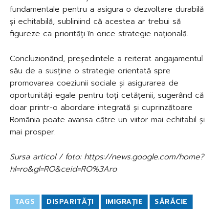
fundamentale pentru a asigura o dezvoltare durabilă
și echitabilă, subliniind că acestea ar trebui să
figureze ca priorități în orice strategie națională.
Concluzionând, președintele a reiterat angajamentul
său de a susține o strategie orientată spre
promovarea coeziunii sociale și asigurarea de
oportunități egale pentru toți cetățenii, sugerând că
doar printr-o abordare integrată și cuprinzătoare
România poate avansa către un viitor mai echitabil și
mai prosper.
Sursa articol / foto: https://news.google.com/home?
hl=ro&gl=RO&ceid=RO%3Aro
TAGS
DISPARITĂȚI
IMIGRAȚIE
SĂRĂCIE