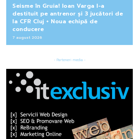
Seisme în Gruia! Ioan Varga l-a
destituit pe antrenor și 3 jucători de
la CFR Cluj + Noua echipă de
conducere
7 august 2026
- Parteneri media -