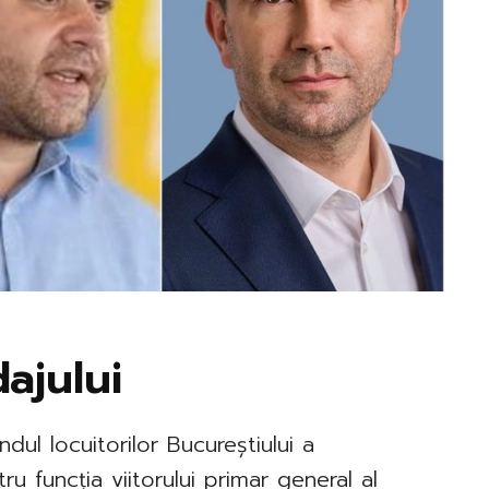
ajului
dul locuitorilor Bucureștiului a
ru funcția viitorului primar general al