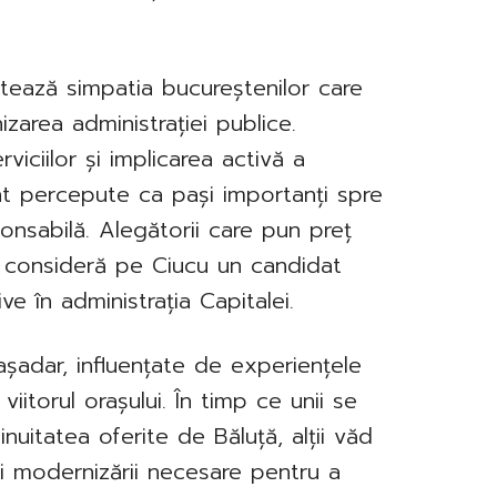
ptează simpatia bucureștenilor care
zarea administrației publice.
rviciilor și implicarea activă a
sunt percepute ca pași importanți spre
onsabilă. Alegătorii care pun preț
 îl consideră pe Ciucu un candidat
e în administrația Capitalei.
 așadar, influențate de experiențele
viitorul orașului. În timp ce unii se
inuitatea oferite de Băluță, alții văd
și modernizării necesare pentru a