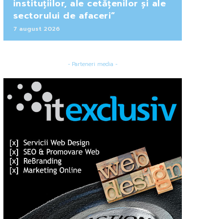
instituțiilor, ale cetățenilor și ale
sectorului de afaceri”
7 august 2026
- Parteneri media -