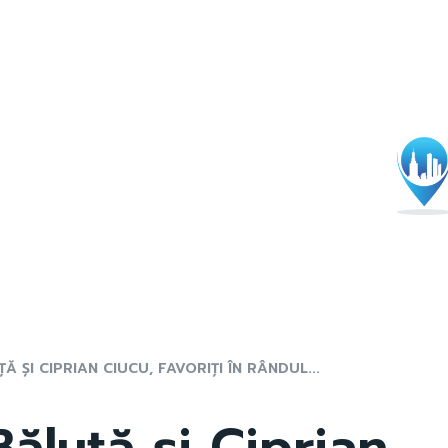
Ă ȘI CIPRIAN CIUCU, FAVORIȚI ÎN RÂNDUL...
Băluță și Ciprian