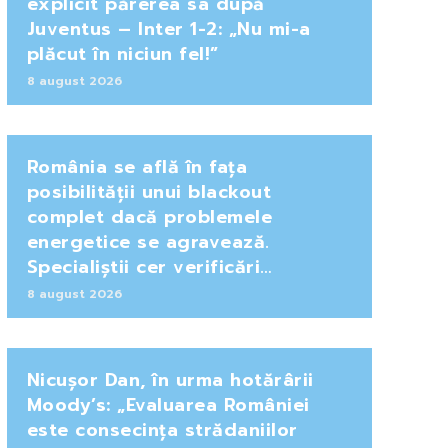
explicit părerea sa după
Juventus – Inter 1-2: „Nu mi-a
plăcut în niciun fel!”
8 august 2026
România se află în fața
posibilității unui blackout
complet dacă problemele
energetice se agravează.
Specialiștii cer verificări…
8 august 2026
Nicușor Dan, în urma hotărârii
Moody’s: „Evaluarea României
este consecința strădaniilor