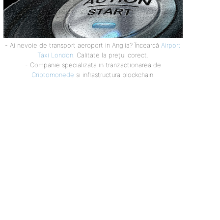
- Ai nevoie de transport aeroport in Anglia? Încearcă
Airport
Taxi London
. Calitate la prețul corect.
- Companie specializata in tranzactionarea de
Criptomonede
si infrastructura blockchain.