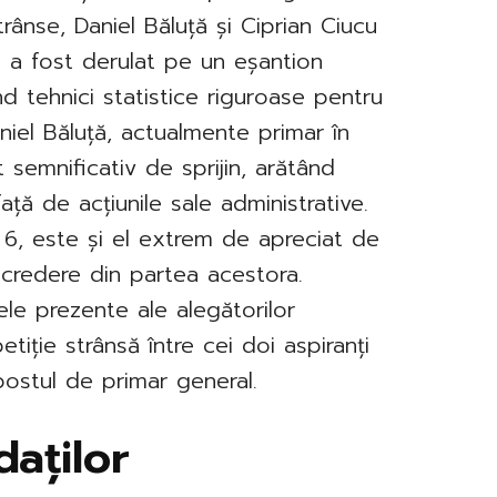
trânse, Daniel Băluță și Ciprian Ciucu
jul a fost derulat pe un eșantion
nd tehnici statistice riguroase pentru
aniel Băluță, actualmente primar în
 semnificativ de sprijin, arătând
ață de acțiunile sale administrative.
i 6, este și el extrem de apreciat de
ncredere din partea acestora.
ele prezente ale alegătorilor
iție strânsă între cei doi aspiranți
postul de primar general.
daților