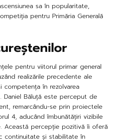
ascensiunea sa în popularitate,
competiția pentru Primăria Generală
ureștenilor
nțele pentru viitorul primar general
luzând realizările precedente ale
 și competența în rezolvarea
i. Daniel Băluță este perceput de
cient, remarcându-se prin proiectele
ul 4, aducând îmbunătățiri vizibile
ce. Această percepție pozitivă îi oferă
 continuitate și stabilitate în