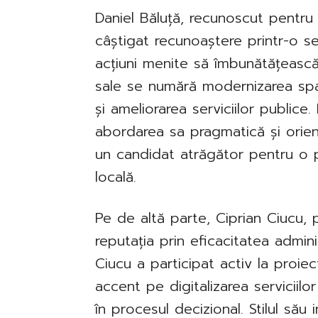
Daniel Băluță, recunoscut pentru a
câștigat recunoaștere printr-o se
acțiuni menite să îmbunătățească tr
sale se numără modernizarea spați
și ameliorarea serviciilor publice
abordarea sa pragmatică și orient
un candidat atrăgător pentru o po
locală.
Pe de altă parte, Ciprian Ciucu, p
reputația prin eficacitatea admini
Ciucu a participat activ la proi
accent pe digitalizarea serviciilo
în procesul decizional. Stilul său