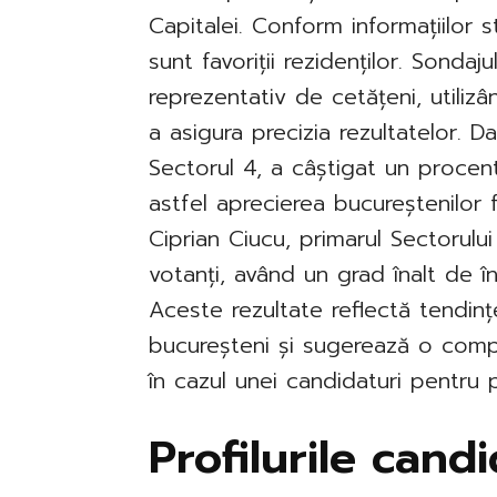
Capitalei. Conform informațiilor s
sunt favoriții rezidenților. Sonda
reprezentativ de cetățeni, utilizâ
a asigura precizia rezultatelor. D
Sectorul 4, a câștigat un procent
astfel aprecierea bucureștenilor f
Ciprian Ciucu, primarul Sectorulu
votanți, având un grad înalt de î
Aceste rezultate reflectă tendinț
bucureșteni și sugerează o compet
în cazul unei candidaturi pentru 
Profilurile candi