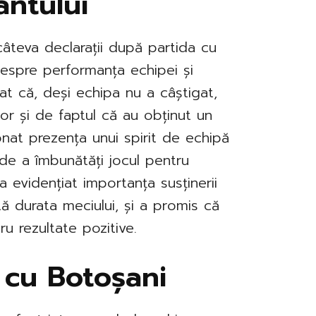
antului
âteva declarații după partida cu
despre performanța echipei și
iat că, deși echipa nu a câștigat,
lor și de faptul că au obținut un
onat prezența unui spirit de echipă
 de a îmbunătăți jocul pentru
a evidențiat importanța susținerii
ată durata meciului, și a promis că
u rezultate pozitive.
i cu Botoșani