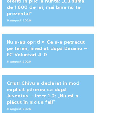
oferiți în plic la nuntă: „Cu suma
de 1.600 de lei, mai bine nu te
prezentai”
9 august 2026
Nu s-au oprit! » Ce s-a petrecut
pe teren, imediat după Dinamo –
FC Voluntari 4-0
8 august 2026
Cristi Chivu a declarat în mod
explicit părerea sa după
Juventus – Inter 1-2: „Nu mi-a
plăcut în niciun fel!”
8 august 2026