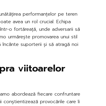
bunătățirea performanțelor pe teren
poate avea un rol crucial. Echipa
ntr-o fortăreață, unde adversarii să
inamo urmărește promovarea unui stil
ă încânte suporterii și să atragă noi
pra viitoarelor
Dinamo abordează fiecare confruntare
i conștientizează provocările care îi