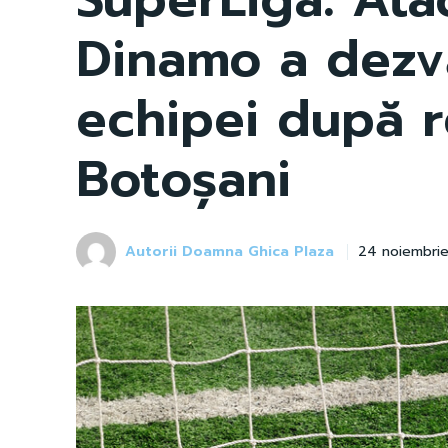
Dinamo a dezvă
echipei după 
Botoșani
Autorii Doamna Ghica Plaza
24 noiembri