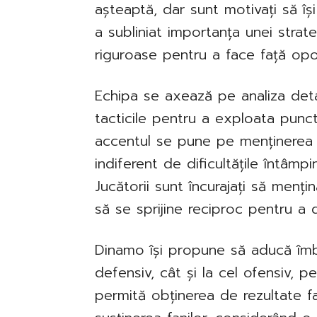
așteaptă, dar sunt motivați să îș
a subliniat importanța unei strateg
riguroase pentru a face față opo
Echipa se axează pe analiza deta
tacticile pentru a exploata punctel
accentul se pune pe menținerea u
indiferent de dificultățile întâmp
Jucătorii sunt încurajați să menți
să se sprijine reciproc pentru a 
Dinamo își propune să aducă îmbu
defensiv, cât și la cel ofensiv, p
permită obținerea de rezultate fa