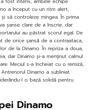
 a fost intens, ambele echipe
mo a început cu un ritm alert,
 și să controleze mingea. În prima
eva șanse clare de a înscrie, dar
portarului au păstrat scorul egal. De
tat de orice șansă de a contraataca,
lor de la Dinamo. În repriza a doua,
nea, dar Dinamo și-a menținut calmul
re. Meciul s-a încheiat cu o remiză,
. Antrenorul Dinamo a subliniat
siderându-l o bază solidă pentru
ipei Dinamo