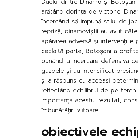
Duelul dintre Dinamo și Botoșani
arătând dorința de victorie. Dina
încercând să impună stilul de joc
repriză, dinamoviștii au avut cât
apărarea adversă și intervențiile 
cealaltă parte, Botoșani a profi
punând la încercare defensiva ce
gazdele și-au intensificat presiu
și a răspuns cu aceeași determina
reflectând echilibrul de pe teren
importanța acestui rezultat, con
îmbunătățiri viitoare.
obiectivele ech