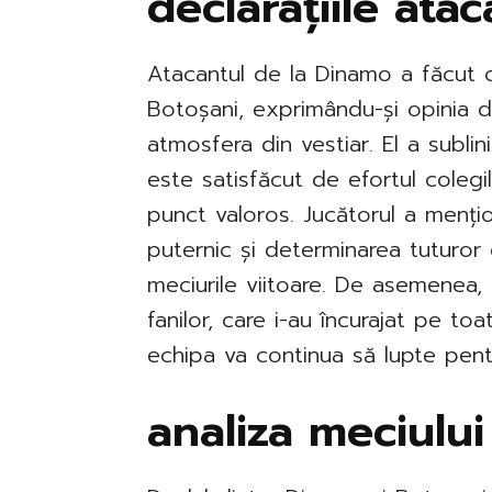
declarațiile atac
Atacantul de la Dinamo a făcut c
Botoșani, exprimându-și opinia 
atmosfera din vestiar. El a sublin
este satisfăcut de efortul colegi
punct valoros. Jucătorul a menți
puternic și determinarea tuturor
meciurile viitoare. De asemenea, 
fanilor, care i-au încurajat pe to
echipa va continua să lupte pentr
analiza meciulu