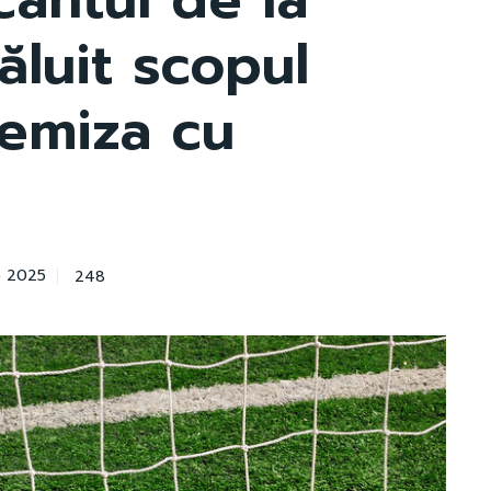
luit scopul
remiza cu
248
e 2025