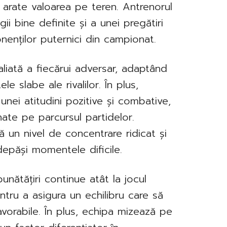
i arate valoarea pe teren. Antrenorul
ii bine definite și a unei pregătiri
nenților puternici din campionat.
liată a fiecărui adversar, adaptând
e slabe ale rivalilor. În plus,
nei atitudini pozitive și combative,
inate pe parcursul partidelor.
nă un nivel de concentrare ridicat și
depăși momentele dificile.
nătățiri continue atât la jocul
entru a asigura un echilibru care să
vorabile. În plus, echipa mizează pe