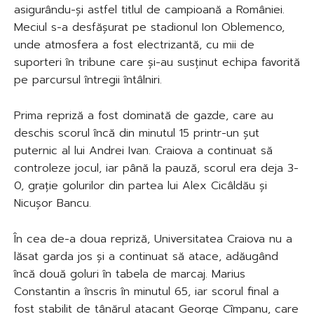
asigurându-și astfel titlul de campioană a României.
Meciul s-a desfășurat pe stadionul Ion Oblemenco,
unde atmosfera a fost electrizantă, cu mii de
suporteri în tribune care și-au susținut echipa favorită
pe parcursul întregii întâlniri.
Prima repriză a fost dominată de gazde, care au
deschis scorul încă din minutul 15 printr-un șut
puternic al lui Andrei Ivan. Craiova a continuat să
controleze jocul, iar până la pauză, scorul era deja 3-
0, grație golurilor din partea lui Alex Cicâldău și
Nicușor Bancu.
În cea de-a doua repriză, Universitatea Craiova nu a
lăsat garda jos și a continuat să atace, adăugând
încă două goluri în tabela de marcaj. Marius
Constantin a înscris în minutul 65, iar scorul final a
fost stabilit de tânărul atacant George Cîmpanu, care