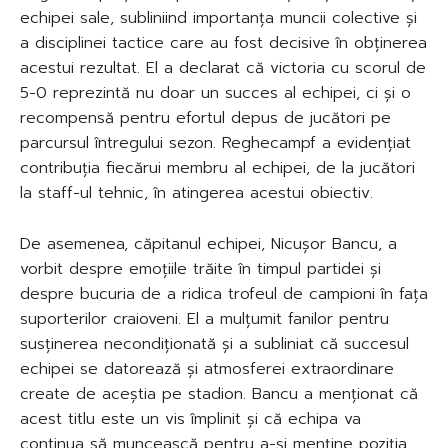
echipei sale, subliniind importanța muncii colective și
a disciplinei tactice care au fost decisive în obținerea
acestui rezultat. El a declarat că victoria cu scorul de
5-0 reprezintă nu doar un succes al echipei, ci și o
recompensă pentru efortul depus de jucători pe
parcursul întregului sezon. Reghecampf a evidențiat
contribuția fiecărui membru al echipei, de la jucători
la staff-ul tehnic, în atingerea acestui obiectiv.
De asemenea, căpitanul echipei, Nicușor Bancu, a
vorbit despre emoțiile trăite în timpul partidei și
despre bucuria de a ridica trofeul de campioni în fața
suporterilor craioveni. El a mulțumit fanilor pentru
susținerea necondiționată și a subliniat că succesul
echipei se datorează și atmosferei extraordinare
create de aceștia pe stadion. Bancu a menționat că
acest titlu este un vis împlinit și că echipa va
continua să muncească pentru a-și menține poziția