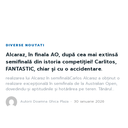
DIVERSE NOUTATI
Alcaraz, în finala AO, după cea mai extinsă
semifinală din istoria competiției! Carlitos,
FANTASTIC, chiar și cu o accidentare.
realizarea lui Alcaraz în semifinalăCarlos Alcaraz a obținut o
realizare excepțională în semifinala de la Australian Open,
dovedindu-și aptitudinile și hotărârea pe teren. Tânărul...
Autorii Doamna Ghica Plaza
-
30 ianuarie 2026