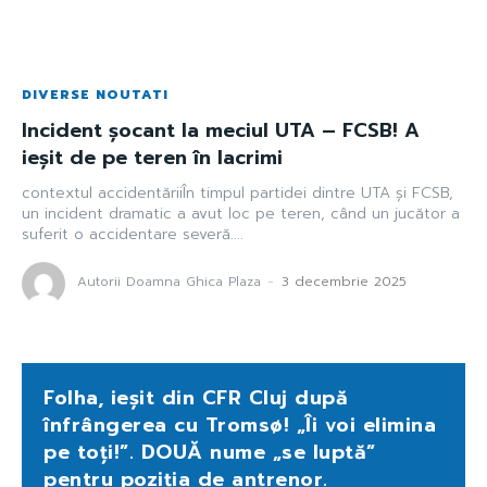
DIVERSE NOUTATI
Incident șocant la meciul UTA – FCSB! A
ieșit de pe teren în lacrimi
contextul accidentăriiÎn timpul partidei dintre UTA și FCSB,
un incident dramatic a avut loc pe teren, când un jucător a
suferit o accidentare severă....
Autorii Doamna Ghica Plaza
-
3 decembrie 2025
Folha, ieșit din CFR Cluj după
înfrângerea cu Tromsø! „Îi voi elimina
pe toți!”. DOUĂ nume „se luptă”
pentru poziția de antrenor.