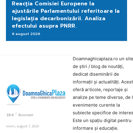
Reacția Comisiei Europene la
ajustările Parlamentului referitoare la
legislația decarbonizării. Analiza
efectului asupra PNRR.
6 august 2026
Doamnaghicaplaza.ro un sit
de știri / blog de noutăți,
dedicat diseminării de
informații și actualități. Aces
oferă articole, reportaje și
analize pe teme diverse, de 
evenimente curente la
subiecte specifice de interes
C
28.6
București
Este un spațiu digital pentru
vineri, august 7, 2026
informare și educație.