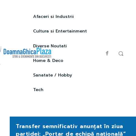
Afaceri si Industrii
Cultura si Entertainment
Diverse Noutati
Home & Deco
Sanatate / Hobby
Tech
Transfer semnificativ anunțat în ziua
partidei: „Portar de echipă națională”