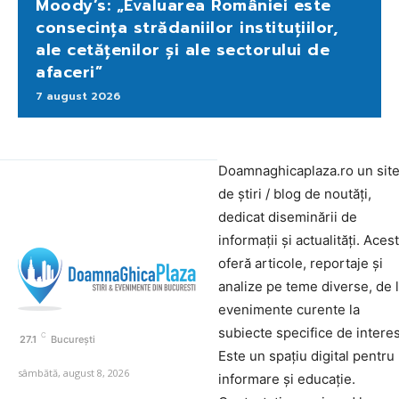
Moody’s: „Evaluarea României este
consecința strădaniilor instituțiilor,
ale cetățenilor și ale sectorului de
afaceri”
7 august 2026
Doamnaghicaplaza.ro un sit
de știri / blog de noutăți,
dedicat diseminării de
informații și actualități. Aces
oferă articole, reportaje și
analize pe teme diverse, de 
evenimente curente la
subiecte specifice de interes
C
27.1
București
Este un spațiu digital pentru
sâmbătă, august 8, 2026
informare și educație.