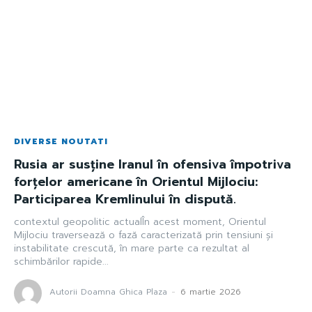
DIVERSE NOUTATI
Rusia ar susține Iranul în ofensiva împotriva
forțelor americane în Orientul Mijlociu:
Participarea Kremlinului în dispută.
contextul geopolitic actualÎn acest moment, Orientul
Mijlociu traversează o fază caracterizată prin tensiuni și
instabilitate crescută, în mare parte ca rezultat al
schimbărilor rapide...
Autorii Doamna Ghica Plaza
-
6 martie 2026