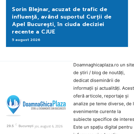
Sorin Blejnar, acuzat de trafic de
influență, având suportul Curții de
Apel București, în ciuda deciziei
recente a CJUE
5 august 2026
Doamnaghicaplaza.ro un sit
de știri / blog de noutăți,
dedicat diseminării de
informații și actualități. Aces
oferă articole, reportaje și
analize pe teme diverse, de 
evenimente curente la
subiecte specifice de interes
C
joi, august 6, 2026
29.5
București
Este un spațiu digital pentru