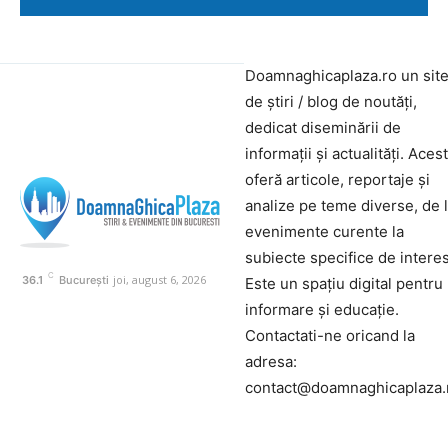
Doamnaghicaplaza.ro un sit
de știri / blog de noutăți,
dedicat diseminării de
informații și actualități. Aces
oferă articole, reportaje și
analize pe teme diverse, de 
evenimente curente la
subiecte specifice de interes
C
joi, august 6, 2026
36.1
București
Este un spațiu digital pentru
informare și educație.
Contactati-ne oricand la
adresa:
contact@doamnaghicaplaza.