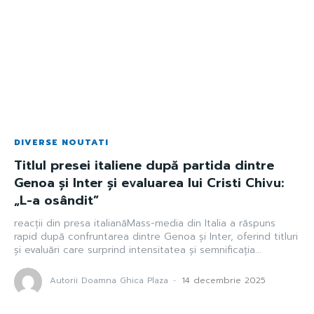
DIVERSE NOUTATI
Titlul presei italiene după partida dintre
Genoa și Inter și evaluarea lui Cristi Chivu:
„L-a osândit”
reacții din presa italianăMass-media din Italia a răspuns
rapid după confruntarea dintre Genoa și Inter, oferind titluri
și evaluări care surprind intensitatea și semnificația...
Autorii Doamna Ghica Plaza
-
14 decembrie 2025