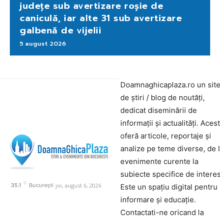
județe sub avertizare roșie de
caniculă, iar alte 31 sub avertizare
galbenă de vijelii
5 august 2026
Doamnaghicaplaza.ro un sit
de știri / blog de noutăți,
dedicat diseminării de
informații și actualități. Aces
oferă articole, reportaje și
analize pe teme diverse, de 
evenimente curente la
subiecte specifice de interes
C
joi, august 6, 2026
35.1
București
Este un spațiu digital pentru
informare și educație.
Contactati-ne oricand la