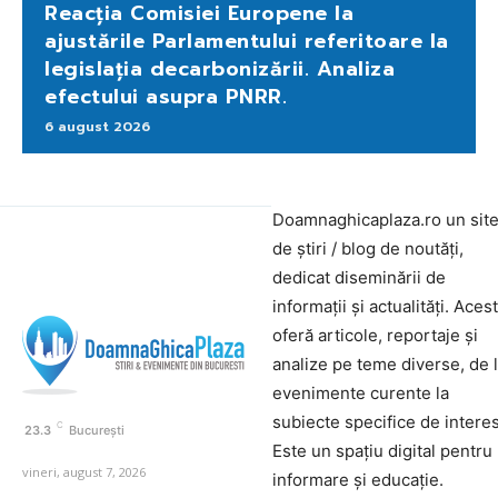
Reacția Comisiei Europene la
ajustările Parlamentului referitoare la
legislația decarbonizării. Analiza
efectului asupra PNRR.
6 august 2026
Doamnaghicaplaza.ro un sit
de știri / blog de noutăți,
dedicat diseminării de
informații și actualități. Aces
oferă articole, reportaje și
analize pe teme diverse, de 
evenimente curente la
subiecte specifice de interes
C
23.3
București
Este un spațiu digital pentru
vineri, august 7, 2026
informare și educație.