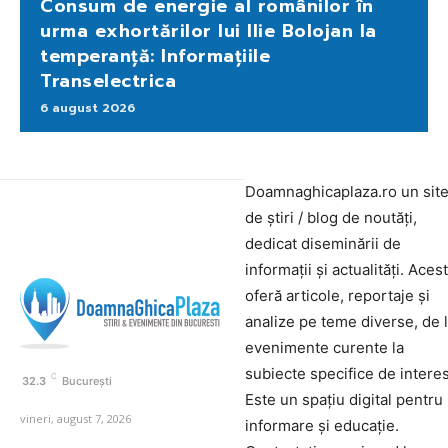
Consum de energie al românilor în
urma exhortărilor lui Ilie Bolojan la
temperanță: Informațiile
Transelectrica
6 august 2026
Doamnaghicaplaza.ro un sit
de știri / blog de noutăți,
dedicat diseminării de
informații și actualități. Aces
oferă articole, reportaje și
analize pe teme diverse, de 
evenimente curente la
subiecte specifice de interes
C
32.3
București
Este un spațiu digital pentru
vineri, august 7, 2026
informare și educație.