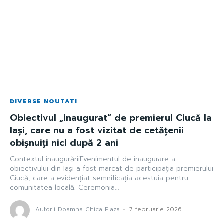
DIVERSE NOUTATI
Obiectivul „inaugurat” de premierul Ciucă la
Iași, care nu a fost vizitat de cetățenii
obișnuiți nici după 2 ani
Contextul inaugurăriiEvenimentul de inaugurare a
obiectivului din Iași a fost marcat de participația premierului
Ciucă, care a evidențiat semnificația acestuia pentru
comunitatea locală. Ceremonia...
Autorii Doamna Ghica Plaza
-
7 februarie 2026