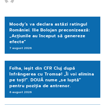
Moody’s va declara astăzi ratingul
României. Ilie Bolojan preconizează:
„Acțiunile au început să genereze
efecte”
7 august 2026
Folha, ieșit din CFR Cluj după
înfrângerea cu Tromsø! „Îi voi elimina
pe toți!”. DOUĂ nume „se luptă”
pentru poziția de antrenor.
6 august 2026