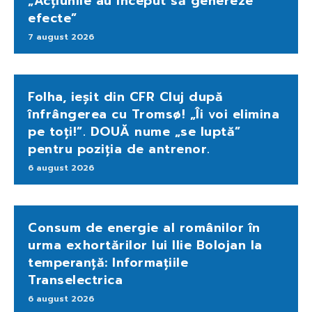
„Acțiunile au început să genereze
efecte”
7 august 2026
Folha, ieșit din CFR Cluj după
înfrângerea cu Tromsø! „Îi voi elimina
pe toți!”. DOUĂ nume „se luptă”
pentru poziția de antrenor.
6 august 2026
Consum de energie al românilor în
urma exhortărilor lui Ilie Bolojan la
temperanță: Informațiile
Transelectrica
6 august 2026