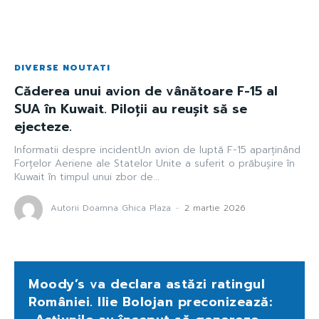
DIVERSE NOUTATI
Căderea unui avion de vânătoare F-15 al
SUA în Kuwait. Piloții au reușit să se
ejecteze.
Informatii despre incidentUn avion de luptă F-15 aparținând
Forțelor Aeriene ale Statelor Unite a suferit o prăbușire în
Kuwait în timpul unui zbor de...
Autorii Doamna Ghica Plaza
-
2 martie 2026
Moody’s va declara astăzi ratingul
României. Ilie Bolojan preconizează: