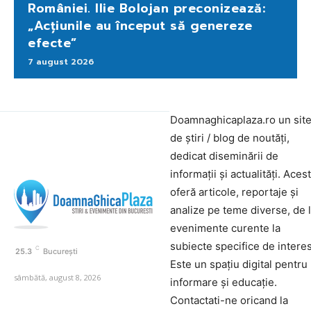
României. Ilie Bolojan preconizează:
„Acțiunile au început să genereze
efecte”
7 august 2026
Doamnaghicaplaza.ro un sit
de știri / blog de noutăți,
dedicat diseminării de
informații și actualități. Aces
oferă articole, reportaje și
analize pe teme diverse, de 
evenimente curente la
subiecte specifice de interes
C
25.3
București
Este un spațiu digital pentru
sâmbătă, august 8, 2026
informare și educație.
Contactati-ne oricand la