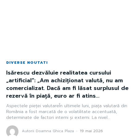
DIVERSE NOUTATI
Isărescu dezvăluie realitatea cursului
„artificial”: „Am achiziționat valută, nu am
comercializat. Dacă am fi lăsat surplusul de
rezervă în piață, euro ar fi atins...
Aspectele pieței valutareÎn ultimele luni, piața valutară din
România a fost marcată de o volatilitate accentuată,
determinate de factori interni și externi. La nivel...
Autorii Doamna Ghica Plaza
-
19 mai 2026