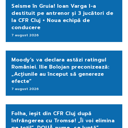
Seisme în Gruia! Ioan Varga l-a
destituit pe antrenor și 3 jucători de
la CFR Cluj + Noua echipă de
conducere
7 august 2026
Moody’s va declara astăzi ratingul
României. Ilie Bolojan preconizează:
„Acțiunile au început să genereze
efecte”
7 august 2026
Folha, ieșit din CFR Cluj după
înfrângerea cu Tromsø! „Îi voi elimina
pe toți!”. DOUĂ nume „se luptă”