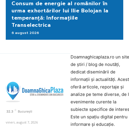
Consum de energie al românilor în
urma exhortărilor lui Ilie Bolojan la
temperanță: Informațiile
Transelectrica
6 august 2026
Doamnaghicaplaza.ro un sit
de știri / blog de noutăți,
dedicat diseminării de
informații și actualități. Aces
oferă articole, reportaje și
analize pe teme diverse, de 
evenimente curente la
subiecte specifice de interes
C
32.3
București
Este un spațiu digital pentru
vineri, august 7, 2026
informare și educație.