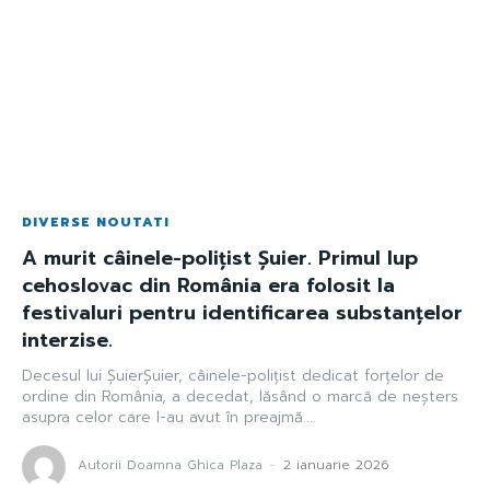
DIVERSE NOUTATI
A murit câinele-polițist Șuier. Primul lup
cehoslovac din România era folosit la
festivaluri pentru identificarea substanțelor
interzise.
Decesul lui ȘuierȘuier, câinele-polițist dedicat forțelor de
ordine din România, a decedat, lăsând o marcă de neșters
asupra celor care l-au avut în preajmă....
Autorii Doamna Ghica Plaza
-
2 ianuarie 2026