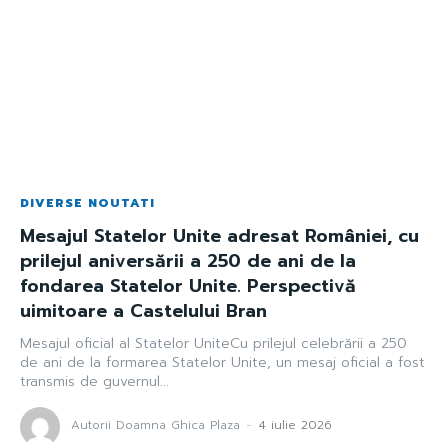
DIVERSE NOUTATI
Mesajul Statelor Unite adresat României, cu
prilejul aniversării a 250 de ani de la
fondarea Statelor Unite. Perspectivă
uimitoare a Castelului Bran
Mesajul oficial al Statelor UniteCu prilejul celebrării a 250
de ani de la formarea Statelor Unite, un mesaj oficial a fost
transmis de guvernul...
Autorii Doamna Ghica Plaza
-
4 iulie 2026