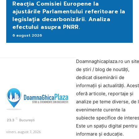
Reacția Comisiei Europene la
ajustările Parlamentului referitoare la
legislația decarbonizării. Analiza
efectului asupra PNRR.
6 august 2026
Doamnaghicaplaza.ro un sit
de știri / blog de noutăți,
dedicat diseminării de
informații și actualități. Aces
oferă articole, reportaje și
analize pe teme diverse, de 
evenimente curente la
subiecte specifice de interes
C
23.3
București
Este un spațiu digital pentru
vineri, august 7, 2026
informare și educație.