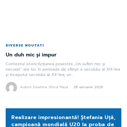
DIVERSE NOUTATI
Un duh mic și impur
Contextul istoricAcțiunea povestirii „Un suflet mic și
necurat” are loc în perioada de sfârșit a secolului al XIX-lea
și începutul secolului al XX-lea, un...
Autorii Doamna Ghica Plaza
-
28 ianuarie 2026
Realizare impresionantă! Ștefania Uță,
campioană mondială U20 la proba de