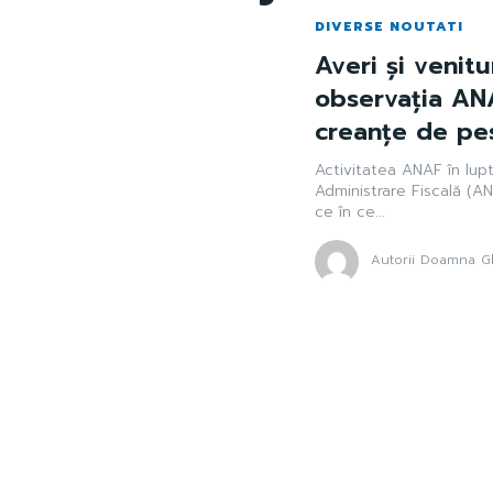
DIVERSE NOUTATI
Averi și venitu
observația ANA
creanțe de pe
Activitatea ANAF în lupt
Administrare Fiscală (AN
ce în ce...
Autorii Doamna Gh