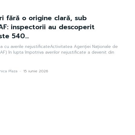
ri fără o origine clară, sub
F: inspectorii au descoperit
ste 540…
a cu averile nejustificateActivitatea Agenției Naționale de
AF) în lupta împotriva averilor nejustificate a devenit din
ica Plaza
-
15 iunie 2026