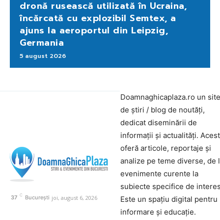
dronă rusească utilizată în Ucraina,
încărcată cu explozibil Semtex, a
ajuns la aeroportul din Leipzig,
Germania
5 august 2026
Doamnaghicaplaza.ro un sit
de știri / blog de noutăți,
dedicat diseminării de
informații și actualități. Aces
oferă articole, reportaje și
analize pe teme diverse, de 
evenimente curente la
subiecte specifice de interes
C
joi, august 6, 2026
37
București
Este un spațiu digital pentru
informare și educație.