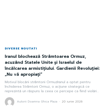
DIVERSE NOUTATI
Iranul blochează Strâmtoarea Ormuz,
acuzând Statele Unite și Israelul de
încălcarea armistițiului. Gardienii Revoluției:
„Nu vă apropiați”
Motivul blocării strâmtorii OrmuzIranul a optat pentru
închiderea Strâmtorii Ormuz, o acțiune strategică ce
reprezintă un răspuns la ceea ce percepe ca fiind violări...
Autorii Doamna Ghica Plaza
-
20 iunie 2026