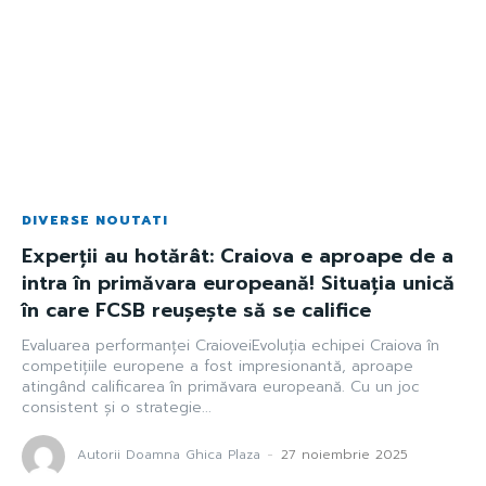
DIVERSE NOUTATI
Experții au hotărât: Craiova e aproape de a
intra în primăvara europeană! Situația unică
în care FCSB reușește să se califice
Evaluarea performanței CraioveiEvoluția echipei Craiova în
competițiile europene a fost impresionantă, aproape
atingând calificarea în primăvara europeană. Cu un joc
consistent și o strategie...
Autorii Doamna Ghica Plaza
-
27 noiembrie 2025