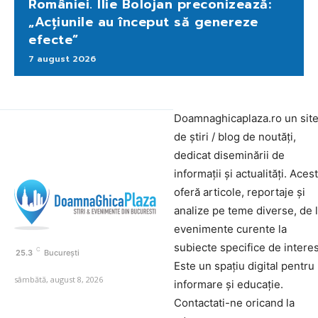
României. Ilie Bolojan preconizează:
„Acțiunile au început să genereze
efecte”
7 august 2026
Doamnaghicaplaza.ro un sit
de știri / blog de noutăți,
dedicat diseminării de
informații și actualități. Aces
oferă articole, reportaje și
analize pe teme diverse, de 
evenimente curente la
subiecte specifice de interes
C
25.3
București
Este un spațiu digital pentru
sâmbătă, august 8, 2026
informare și educație.
Contactati-ne oricand la