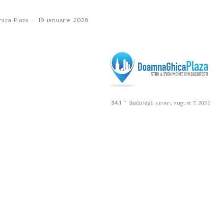
ica Plaza
-
19 ianuarie 2026
C
vineri, august 7, 2026
34.1
București