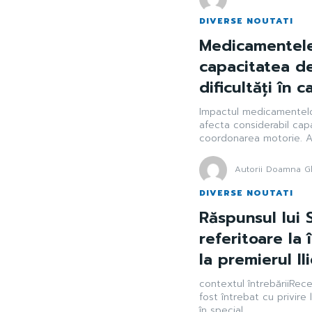
DIVERSE NOUTATI
Medicamentele
capacitatea d
dificultăți în 
Impactul medicamentelo
afecta considerabil cap
coordonarea motorie. Ac
Autorii Doamna Gh
DIVERSE NOUTATI
Răspunsul lui 
referitoare la 
la premierul Il
contextul întrebăriiRece
fost întrebat cu privire
în special...