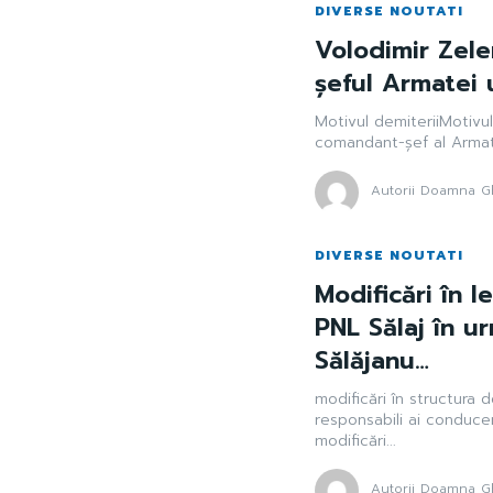
DIVERSE NOUTATI
Volodimir Zele
șeful Armatei 
Motivul demiteriiMotivu
comandant-șef al Armatei
Autorii Doamna Gh
DIVERSE NOUTATI
Modificări în 
PNL Sălaj în u
Sălăjanu…
modificări în structura 
responsabili ai conducer
modificări...
Autorii Doamna Gh