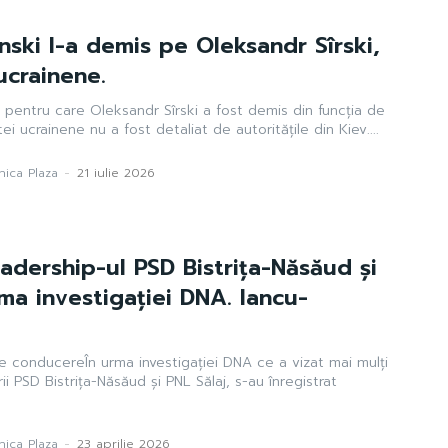
nski l-a demis pe Oleksandr Sîrski,
ucrainene.
l pentru care Oleksandr Sîrski a fost demis din funcția de
 ucrainene nu a fost detaliat de autoritățile din Kiev....
ica Plaza
-
21 iulie 2026
leadership-ul PSD Bistrița-Năsăud și
rma investigației DNA. Iancu-
de conducereÎn urma investigației DNA ce a vizat mai mulți
ii PSD Bistrița-Năsăud și PNL Sălaj, s-au înregistrat
ica Plaza
-
23 aprilie 2026