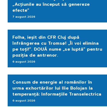
„Acțiunile au început să genereze
efecte”
7 august 2026
Folha, ieșit din CFR Cluj după
înfrângerea cu Tromsø! „Îi voi elimina
pe toți!”. DOUĂ nume „se luptă” pentru
poziția de antrenor.
6 august 2026
Consum de energie al românilor în
urma exhortărilor lui Ilie Bolojan la
temperanță: Informațiile Transelectrica
6 august 2026