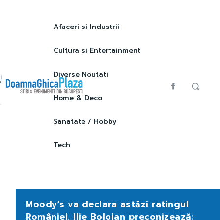
Afaceri si Industrii
Cultura si Entertainment
Diverse Noutati
Home & Deco
Sanatate / Hobby
Tech
Moody’s va declara astăzi ratingul
României. Ilie Bolojan preconizează: