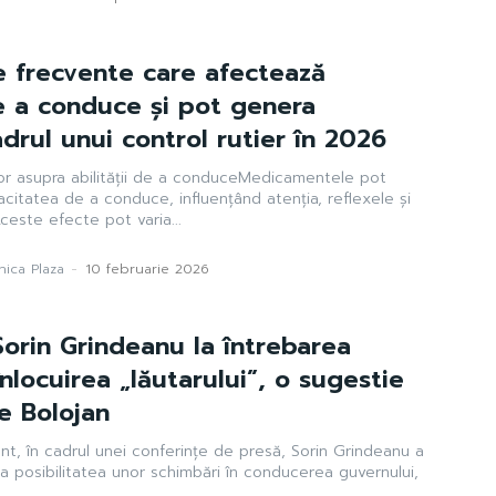
 frecvente care afectează
e a conduce și pot genera
cadrul unui control rutier în 2026
r asupra abilității de a conduceMedicamentele pot
acitatea de a conduce, influențând atenția, reflexele și
este efecte pot varia...
ica Plaza
-
10 februarie 2026
Sorin Grindeanu la întrebarea
înlocuirea „lăutarului”, o sugestie
ie Bolojan
nt, în cadrul unei conferințe de presă, Sorin Grindeanu a
 la posibilitatea unor schimbări în conducerea guvernului,