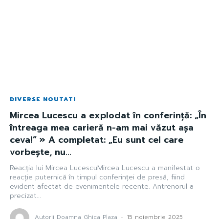
DIVERSE NOUTATI
Mircea Lucescu a explodat în conferință: „În
întreaga mea carieră n-am mai văzut așa
ceva!” » A completat: „Eu sunt cel care
vorbește, nu...
Reacția lui Mircea LucescuMircea Lucescu a manifestat o
reacție puternică în timpul conferinței de presă, fiind
evident afectat de evenimentele recente. Antrenorul a
precizat...
Autorii Doamna Ghica Plaza
-
15 noiembrie 2025