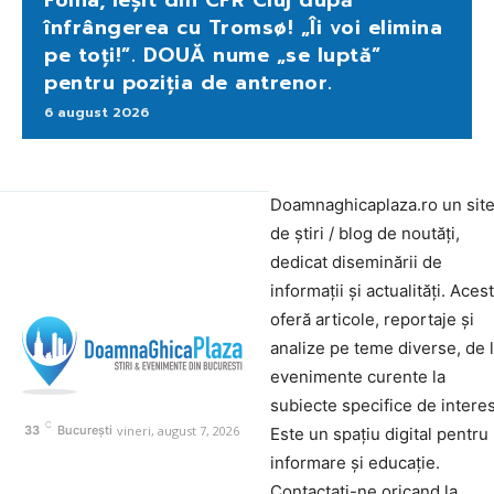
Folha, ieșit din CFR Cluj după
înfrângerea cu Tromsø! „Îi voi elimina
pe toți!”. DOUĂ nume „se luptă”
pentru poziția de antrenor.
6 august 2026
Doamnaghicaplaza.ro un sit
de știri / blog de noutăți,
dedicat diseminării de
informații și actualități. Aces
oferă articole, reportaje și
analize pe teme diverse, de 
evenimente curente la
subiecte specifice de interes
C
vineri, august 7, 2026
33
București
Este un spațiu digital pentru
informare și educație.
Contactati-ne oricand la