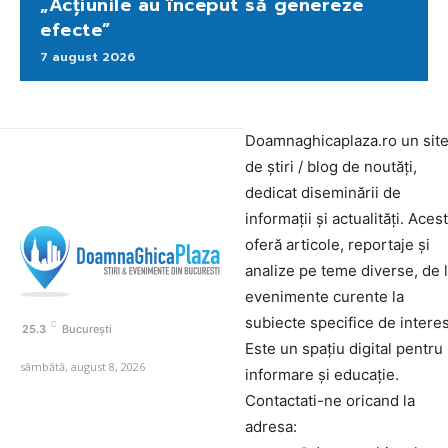
„Acțiunile au început să genereze
efecte”
7 august 2026
Doamnaghicaplaza.ro un sit
de știri / blog de noutăți,
dedicat diseminării de
informații și actualități. Aces
oferă articole, reportaje și
analize pe teme diverse, de 
evenimente curente la
subiecte specifice de interes
C
25.3
București
Este un spațiu digital pentru
sâmbătă, august 8, 2026
informare și educație.
Contactati-ne oricand la
adresa: