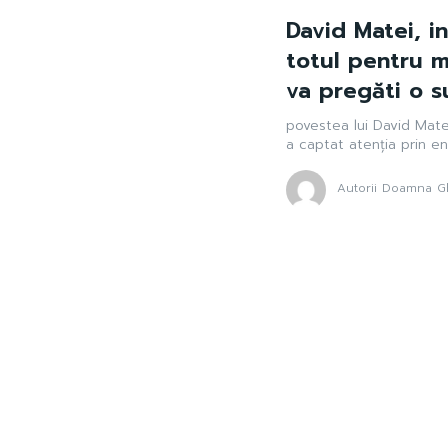
David Matei, in
totul pentru m
va pregăti o s
povestea lui David Matei
a captat atenția prin en
Autorii Doamna Gh