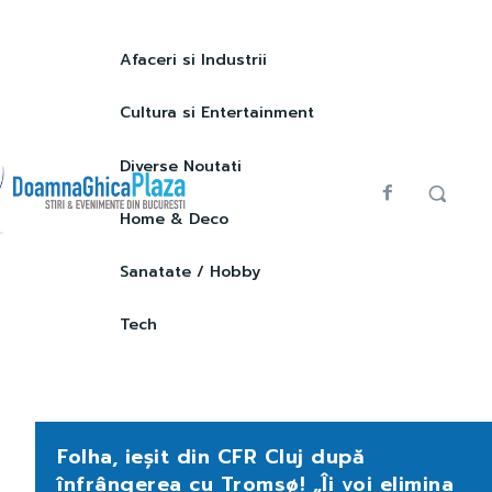
Afaceri si Industrii
Cultura si Entertainment
Diverse Noutati
Home & Deco
Sanatate / Hobby
Tech
Folha, ieșit din CFR Cluj după
înfrângerea cu Tromsø! „Îi voi elimina