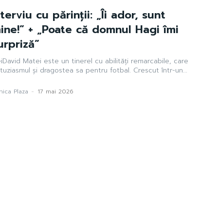
terviu cu părinții: „Îi ador, sunt
ine!” + „Poate că domnul Hagi îmi
urpriză”
David Matei este un tinerel cu abilități remarcabile, care
tuziasmul și dragostea sa pentru fotbal. Crescut într-un...
ica Plaza
-
17 mai 2026