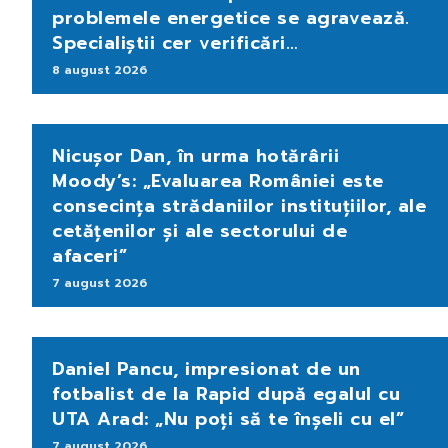
problemele energetice se agravează.
Specialiștii cer verificări…
8 august 2026
Nicușor Dan, în urma hotărârii
Moody’s: „Evaluarea României este
consecința strădaniilor instituțiilor, ale
cetățenilor și ale sectorului de
afaceri”
7 august 2026
Daniel Pancu, impresionat de un
fotbalist de la Rapid după egalul cu
UTA Arad: „Nu poți să te înșeli cu el”
7 august 2026