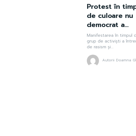
Protest în tim
de culoare nu
democrat a…
Manifestarea în timpul d
grup de activiști a înt
de rasism și...
Autorii Doamna Gh