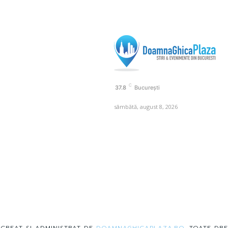
C
37.8
București
sâmbătă, august 8, 2026
 CREAT SI ADMINISTRAT DE
DOAMNAGHICAPLAZA.RO
. TOATE DRE