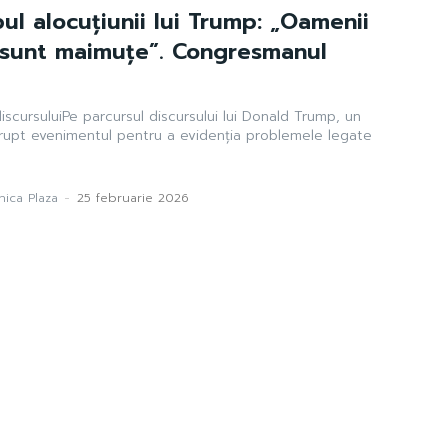
pul alocuțiunii lui Trump: „Oamenii
 sunt maimuțe”. Congresmanul
iscursuluiPe parcursul discursului lui Donald Trump, un
rerupt evenimentul pentru a evidenția problemele legate
ica Plaza
-
25 februarie 2026