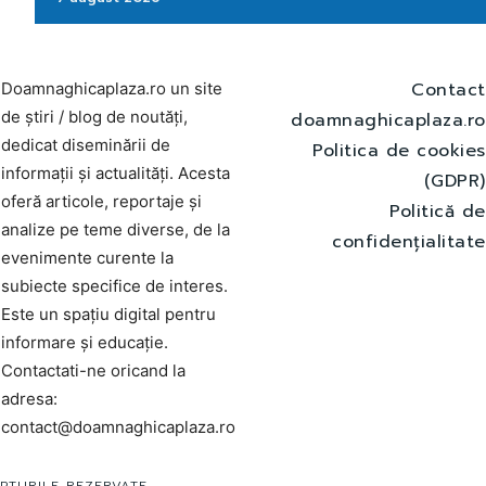
Contact
Doamnaghicaplaza.ro un site
de știri / blog de noutăți,
doamnaghicaplaza.ro
dedicat diseminării de
Politica de cookies
informații și actualități. Acesta
(GDPR)
oferă articole, reportaje și
Politică de
analize pe teme diverse, de la
confidențialitate
evenimente curente la
subiecte specifice de interes.
Este un spațiu digital pentru
informare și educație.
Contactati-ne oricand la
adresa:
contact@doamnaghicaplaza.ro
PTURILE REZERVATE.