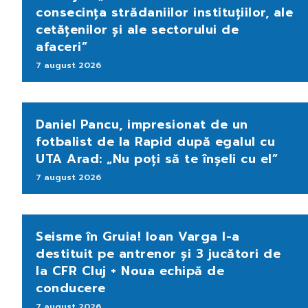
consecința strădaniilor instituțiilor, ale
cetățenilor și ale sectorului de
afaceri”
7 august 2026
Daniel Pancu, impresionat de un
fotbalist de la Rapid după egalul cu
UTA Arad: „Nu poți să te înșeli cu el”
7 august 2026
Seisme în Gruia! Ioan Varga l-a
destituit pe antrenor și 3 jucători de
la CFR Cluj + Noua echipă de
conducere
7 august 2026