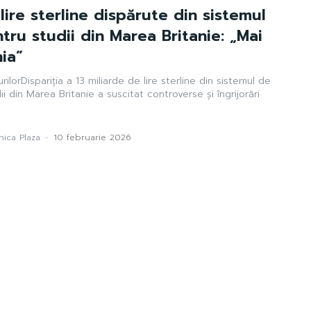
lire sterline dispărute din sistemul
tru studii din Marea Britanie: „Mai
ia”
rilorDispariția a 13 miliarde de lire sterline din sistemul de
i din Marea Britanie a suscitat controverse și îngrijorări
ica Plaza
-
10 februarie 2026