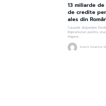
13 miliarde de 
de credite pen
ales din Român
Cauzele dispariției fondu
împrumuturi pentru studi
majore....
Autorii Doamna Gh