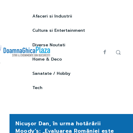
Afaceri si Industrii
Cultura si Entertainment
Diverse Noutati
Home & Deco
Sanatate / Hobby
Tech
Nicușor Dan, în urma hotărârii
Moody’s: „Evaluarea României este