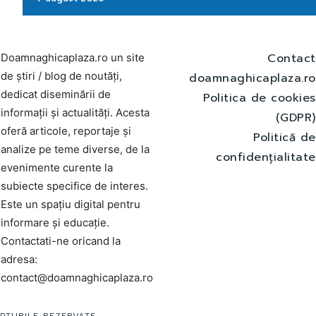
Contact
Doamnaghicaplaza.ro un site
de știri / blog de noutăți,
doamnaghicaplaza.ro
dedicat diseminării de
Politica de cookies
informații și actualități. Acesta
(GDPR)
oferă articole, reportaje și
Politică de
analize pe teme diverse, de la
confidențialitate
evenimente curente la
subiecte specifice de interes.
Este un spațiu digital pentru
informare și educație.
Contactati-ne oricand la
adresa:
contact@doamnaghicaplaza.ro
PTURILE REZERVATE.