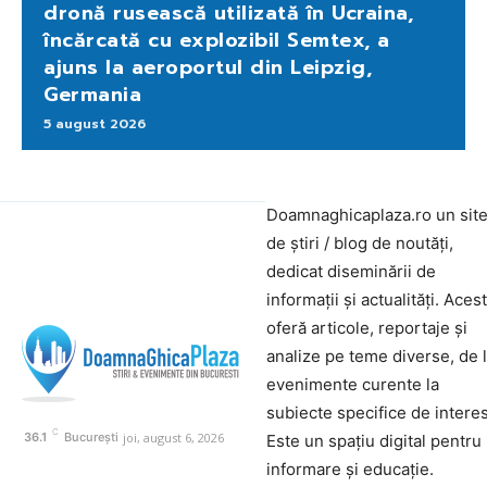
dronă rusească utilizată în Ucraina,
încărcată cu explozibil Semtex, a
ajuns la aeroportul din Leipzig,
Germania
5 august 2026
Doamnaghicaplaza.ro un sit
de știri / blog de noutăți,
dedicat diseminării de
informații și actualități. Aces
oferă articole, reportaje și
analize pe teme diverse, de 
evenimente curente la
subiecte specifice de interes
C
joi, august 6, 2026
36.1
București
Este un spațiu digital pentru
informare și educație.