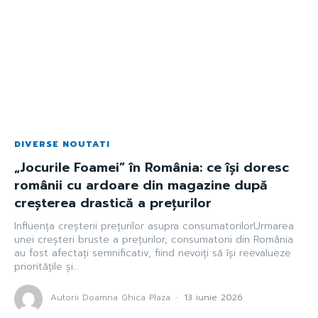
DIVERSE NOUTATI
„Jocurile Foamei” în România: ce își doresc
românii cu ardoare din magazine după
creșterea drastică a prețurilor
Influența creșterii prețurilor asupra consumatorilorUrmarea
unei creșteri bruste a prețurilor, consumatorii din România
au fost afectați semnificativ, fiind nevoiți să își reevalueze
prioritățile și...
Autorii Doamna Ghica Plaza
-
13 iunie 2026