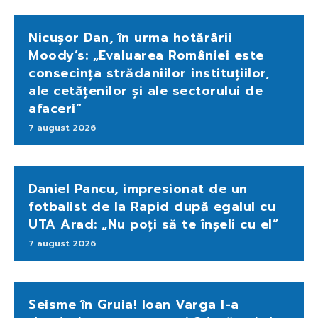
Nicușor Dan, în urma hotărârii
Moody’s: „Evaluarea României este
consecința strădaniilor instituțiilor,
ale cetățenilor și ale sectorului de
afaceri”
7 august 2026
Daniel Pancu, impresionat de un
fotbalist de la Rapid după egalul cu
UTA Arad: „Nu poți să te înșeli cu el”
7 august 2026
Seisme în Gruia! Ioan Varga l-a