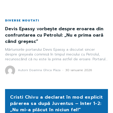
DIVERSE NOUTATI
Devis Epassy vorbește despre eroarea din
confruntarea cu Petrolul: „Nu e prima oară
când greșesc”
Mărturisirile portarului Devis Epassy a discutat sincer
despre greșeala commisă în timpul meciului cu Petrolul,
recunoscând că nu este la prima astfel de eroare. Portarul...
Autorii Doamna Ghica Plaza
-
30 ianuarie 2026
Cristi Chivu a declarat în mod explicit
părerea sa după Juventus – Inter 1-2:
„Nu mi-a plăcut în niciun fel!”