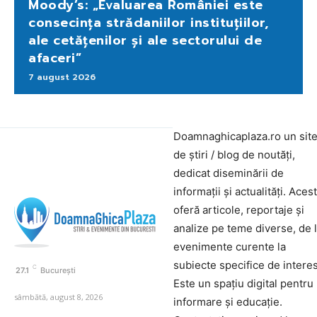
Moody’s: „Evaluarea României este
consecința strădaniilor instituțiilor,
ale cetățenilor și ale sectorului de
afaceri”
7 august 2026
Doamnaghicaplaza.ro un sit
de știri / blog de noutăți,
dedicat diseminării de
informații și actualități. Aces
oferă articole, reportaje și
analize pe teme diverse, de 
evenimente curente la
subiecte specifice de interes
C
27.1
București
Este un spațiu digital pentru
sâmbătă, august 8, 2026
informare și educație.