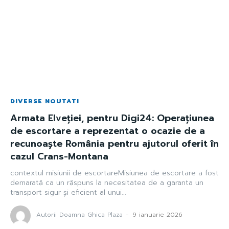
DIVERSE NOUTATI
Armata Elveției, pentru Digi24: Operațiunea
de escortare a reprezentat o ocazie de a
recunoaște România pentru ajutorul oferit în
cazul Crans-Montana
contextul misiunii de escortareMisiunea de escortare a fost
demarată ca un răspuns la necesitatea de a garanta un
transport sigur și eficient al unui...
Autorii Doamna Ghica Plaza
-
9 ianuarie 2026