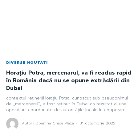
DIVERSE NOUTATI
Horațiu Potra, mercenarul, va fi readus rapid
în România dacă nu se opune extrădării din
Dubai
contextul rețineriiHorațiu Potra, cunoscut sub pseudonimul
de „mercenarul”, a fost reținut în Dubai ca rezultat al unei
operațiuni coordonate de autoritățile locale în cooperare...
Autorii Doamna Ghica Plaza
-
31 octombrie 2025