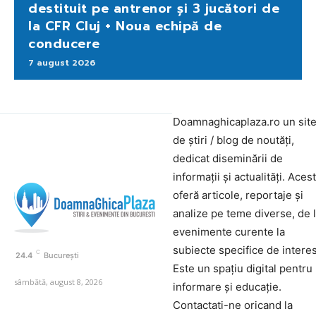
destituit pe antrenor și 3 jucători de
la CFR Cluj + Noua echipă de
conducere
7 august 2026
Doamnaghicaplaza.ro un sit
de știri / blog de noutăți,
dedicat diseminării de
informații și actualități. Aces
oferă articole, reportaje și
analize pe teme diverse, de 
evenimente curente la
subiecte specifice de interes
C
24.4
București
Este un spațiu digital pentru
sâmbătă, august 8, 2026
informare și educație.
Contactati-ne oricand la