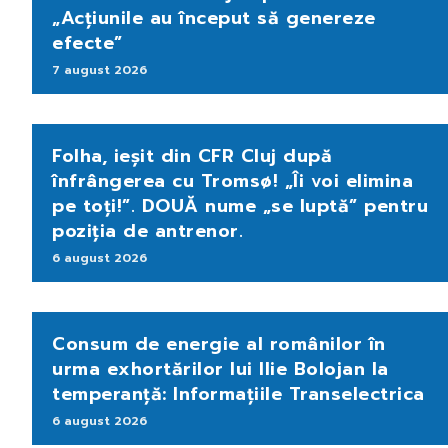
„Acțiunile au început să genereze
efecte”
7 august 2026
Folha, ieșit din CFR Cluj după
înfrângerea cu Tromsø! „Îi voi elimina
pe toți!”. DOUĂ nume „se luptă” pentru
poziția de antrenor.
6 august 2026
Consum de energie al românilor în
urma exhortărilor lui Ilie Bolojan la
temperanță: Informațiile Transelectrica
6 august 2026