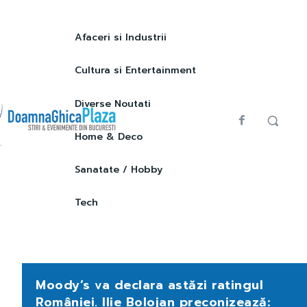
Afaceri si Industrii
Cultura si Entertainment
Diverse Noutati
Home & Deco
Sanatate / Hobby
Tech
Moody’s va declara astăzi ratingul
României. Ilie Bolojan preconizează: