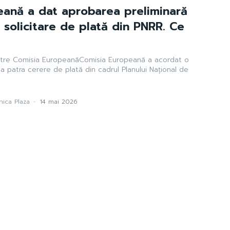
eană a dat aprobarea preliminară
 solicitare de plată din PNRR. Ce
către Comisia EuropeanăComisia Europeană a acordat o
 a patra cerere de plată din cadrul Planului Național de
ica Plaza
-
14 mai 2026