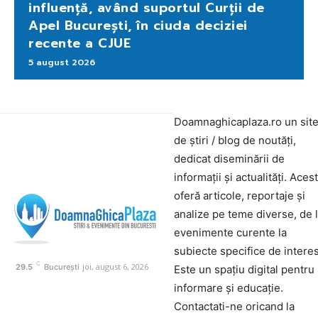
influență, având suportul Curții de
Apel București, în ciuda deciziei
recente a CJUE
5 august 2026
Doamnaghicaplaza.ro un sit
de știri / blog de noutăți,
dedicat diseminării de
informații și actualități. Aces
oferă articole, reportaje și
analize pe teme diverse, de 
evenimente curente la
subiecte specifice de interes
C
joi, august 6, 2026
29.5
București
Este un spațiu digital pentru
informare și educație.
Contactati-ne oricand la