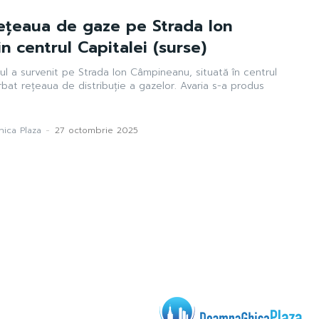
rețeaua de gaze pe Strada Ion
 centrul Capitalei (surse)
ul a survenit pe Strada Ion Câmpineanu, situată în centrul
urbat rețeaua de distribuție a gazelor. Avaria s-a produs
ica Plaza
-
27 octombrie 2025