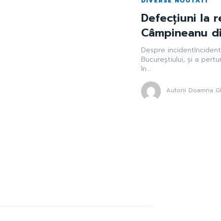
DIVERSE NOUTATI
Defecțiuni la 
Câmpineanu din
Despre incidentIncident
Bucureștiului, și a pert
în...
Autorii Doamna Gh