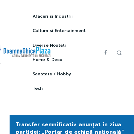
Afaceri si Industrii
Cultura si Entertainment
Diverse Noutati
Home & Deco
Sanatate / Hobby
Tech
Transfer semnificativ anunțat în ziua
partidei: „Portar de echipă națională”