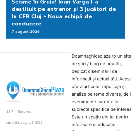
Seisme în Gruia! Ioan Varga l-a
destituit pe antrenor și 3 jucători de
la CFR Cluj + Noua echipă de
conducere
7 august 2026
Doamnaghicaplaza.ro un sit
de știri / blog de noutăți,
dedicat diseminării de
informații și actualități. Aces
oferă articole, reportaje și
analize pe teme diverse, de 
evenimente curente la
subiecte specifice de interes
C
28.7
București
Este un spațiu digital pentru
sâmbătă, august 8, 2026
informare și educație.