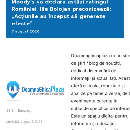
Moody’s va declara astăzi ratingul
României. Ilie Bolojan preconizează:
„Acțiunile au început să genereze
efecte”
7 august 2026
Doamnaghicaplaza.ro un sit
de știri / blog de noutăți,
dedicat diseminării de
informații și actualități. Aces
oferă articole, reportaje și
analize pe teme diverse, de 
evenimente curente la
subiecte specifice de interes
C
25.3
București
Este un spațiu digital pentru
sâmbătă, august 8, 2026
informare și educație.