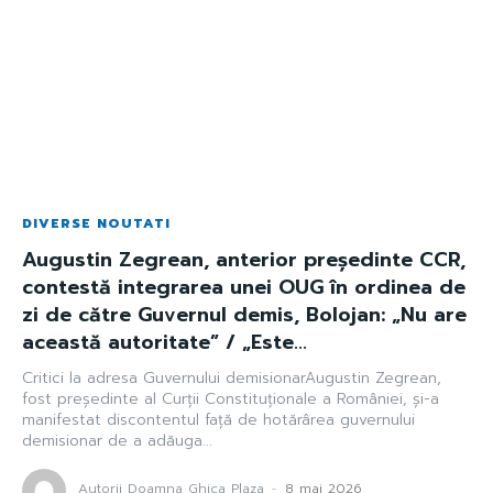
DIVERSE NOUTATI
Augustin Zegrean, anterior președinte CCR,
contestă integrarea unei OUG în ordinea de
zi de către Guvernul demis, Bolojan: „Nu are
această autoritate” / „Este...
Critici la adresa Guvernului demisionarAugustin Zegrean,
fost președinte al Curții Constituționale a României, și-a
manifestat discontentul față de hotărârea guvernului
demisionar de a adăuga...
Autorii Doamna Ghica Plaza
-
8 mai 2026