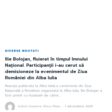
DIVERSE NOUTATI
Ilie Bolojan, fluierat în timpul Imnului
Național. Participanții i-au cerut să
demisioneze la evenimentul de Ziua
României din Alba Iulia
Reacția publicului la Alba IuliaLa ceremonia de Ziua
Națională a României organizată la Alba Iulia, Ilie Bolojan a
fost primit cu huiduieli de către...
Autorii Doamna Ghica Plaza
-
1 decembrie 2025