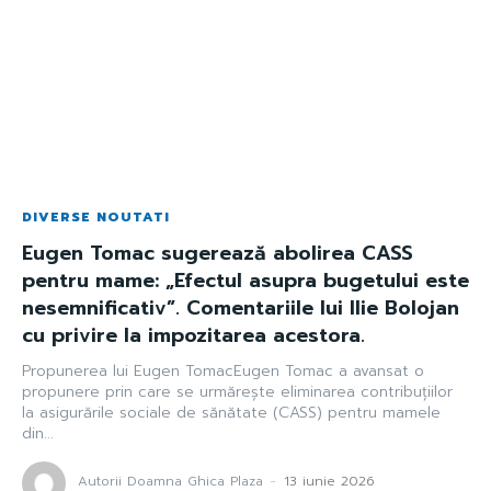
DIVERSE NOUTATI
Eugen Tomac sugerează abolirea CASS
pentru mame: „Efectul asupra bugetului este
nesemnificativ”. Comentariile lui Ilie Bolojan
cu privire la impozitarea acestora.
Propunerea lui Eugen TomacEugen Tomac a avansat o
propunere prin care se urmărește eliminarea contribuțiilor
la asigurările sociale de sănătate (CASS) pentru mamele
din...
Autorii Doamna Ghica Plaza
-
13 iunie 2026