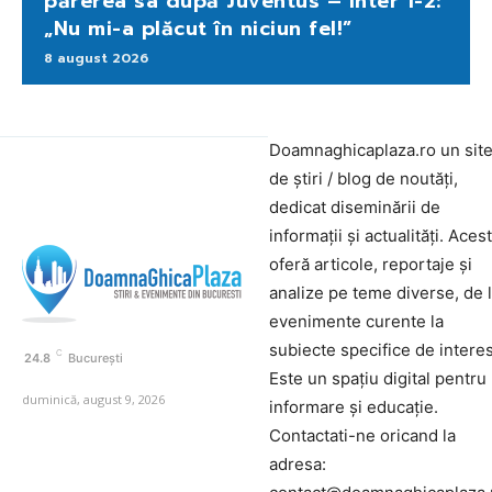
părerea sa după Juventus – Inter 1-2:
„Nu mi-a plăcut în niciun fel!”
8 august 2026
Doamnaghicaplaza.ro un sit
de știri / blog de noutăți,
dedicat diseminării de
informații și actualități. Aces
oferă articole, reportaje și
analize pe teme diverse, de 
evenimente curente la
subiecte specifice de interes
C
24.8
București
Este un spațiu digital pentru
duminică, august 9, 2026
informare și educație.
Contactati-ne oricand la
adresa: