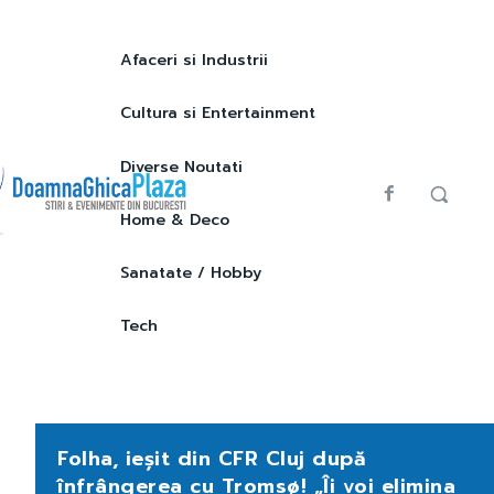
Afaceri si Industrii
Cultura si Entertainment
Diverse Noutati
Home & Deco
Sanatate / Hobby
Tech
Folha, ieșit din CFR Cluj după
înfrângerea cu Tromsø! „Îi voi elimina