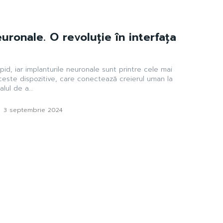
uronale. O revoluție în interfața
id, iar implanturile neuronale sunt printre cele mai
Aceste dispozitive, care conectează creierul uman la
lul de a...
-
3 septembrie 2024