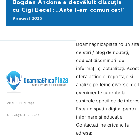
Bogdan Andone a dezvăluit discuția
cu Gigi Becali: „Asta i-am comunicat!”
9 august 2026
Doamnaghicaplaza.ro un sit
de știri / blog de noutăți,
dedicat diseminării de
informații și actualități. Aces
oferă articole, reportaje și
analize pe teme diverse, de 
evenimente curente la
subiecte specifice de interes
C
28.5
București
Este un spațiu digital pentru
luni, august 10, 2026
informare și educație.
Contactati-ne oricand la
adresa: