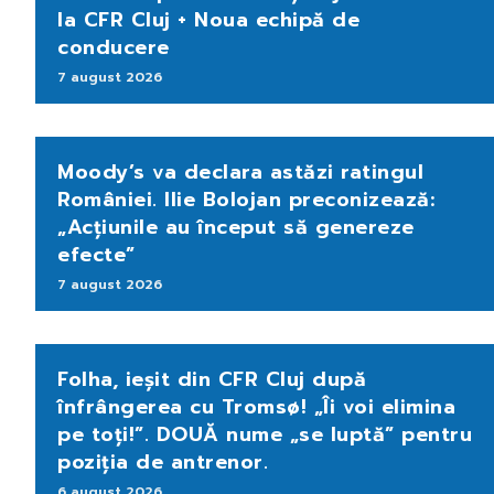
la CFR Cluj + Noua echipă de
conducere
7 august 2026
Moody’s va declara astăzi ratingul
României. Ilie Bolojan preconizează:
„Acțiunile au început să genereze
efecte”
7 august 2026
Folha, ieșit din CFR Cluj după
înfrângerea cu Tromsø! „Îi voi elimina
pe toți!”. DOUĂ nume „se luptă” pentru
poziția de antrenor.
6 august 2026