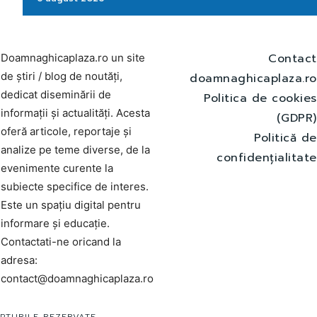
Contact
Doamnaghicaplaza.ro un site
de știri / blog de noutăți,
doamnaghicaplaza.ro
dedicat diseminării de
Politica de cookies
informații și actualități. Acesta
(GDPR)
oferă articole, reportaje și
Politică de
analize pe teme diverse, de la
confidențialitate
evenimente curente la
subiecte specifice de interes.
Este un spațiu digital pentru
informare și educație.
Contactati-ne oricand la
adresa:
contact@doamnaghicaplaza.ro
PTURILE REZERVATE.