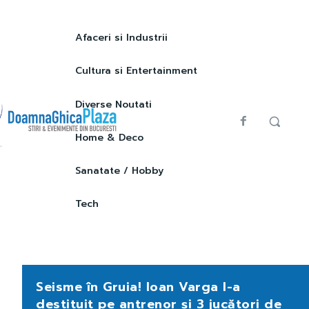
Afaceri si Industrii
Cultura si Entertainment
Diverse Noutati
Home & Deco
Sanatate / Hobby
Tech
Seisme în Gruia! Ioan Varga l-a
destituit pe antrenor și 3 jucători de