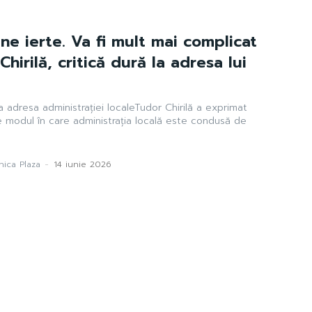
e ierte. Va fi mult mai complicat
Chirilă, critică dură la adresa lui
 la adresa administrației localeTudor Chirilă a exprimat
e modul în care administrația locală este condusă de
ica Plaza
-
14 iunie 2026