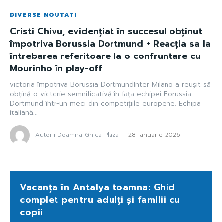
DIVERSE NOUTATI
Cristi Chivu, evidențiat în succesul obținut
împotriva Borussia Dortmund + Reacția sa la
întrebarea referitoare la o confruntare cu
Mourinho în play-off
victoria împotriva Borussia DortmundInter Milano a reușit să
obțină o victorie semnificativă în fața echipei Borussia
Dortmund într-un meci din competițiile europene. Echipa
italiană...
Autorii Doamna Ghica Plaza
-
28 ianuarie 2026
Vacanța în Antalya toamna: Ghid
complet pentru adulți și familii cu
copii