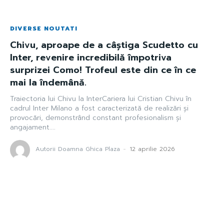
DIVERSE NOUTATI
Chivu, aproape de a câștiga Scudetto cu
Inter, revenire incredibilă împotriva
surprizei Como! Trofeul este din ce în ce
mai la îndemână.
Traiectoria lui Chivu la InterCariera lui Cristian Chivu în
cadrul Inter Milano a fost caracterizată de realizări și
provocări, demonstrând constant profesionalism și
angajament....
Autorii Doamna Ghica Plaza
-
12 aprilie 2026