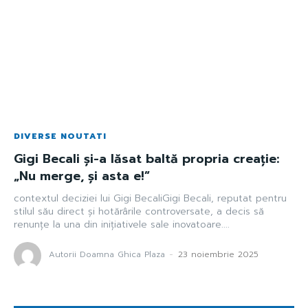
DIVERSE NOUTATI
Gigi Becali și-a lăsat baltă propria creație:
„Nu merge, și asta e!”
contextul deciziei lui Gigi BecaliGigi Becali, reputat pentru
stilul său direct și hotărârile controversate, a decis să
renunțe la una din inițiativele sale inovatoare....
Autorii Doamna Ghica Plaza
-
23 noiembrie 2025