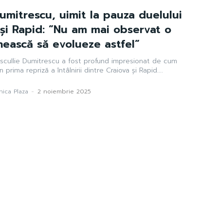
 Dumitrescu, uimit la pauza duelului
 și Rapid: ”Nu am mai observat o
ească să evolueze astfel”
trescuIlie Dumitrescu a fost profund impresionat de cum
prima repriză a întâlnirii dintre Craiova și Rapid....
ica Plaza
-
2 noiembrie 2025