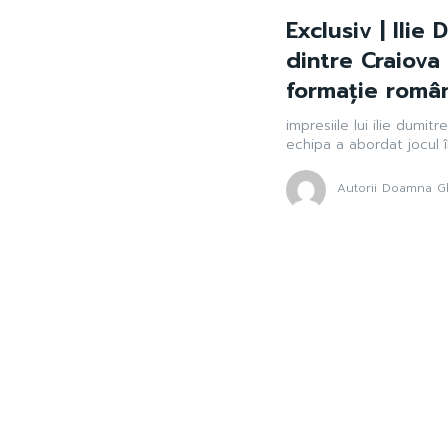
Exclusiv | Ilie
dintre Craiova
formație român
impresiile lui ilie dumi
echipa a abordat jocul în 
Autorii Doamna Gh