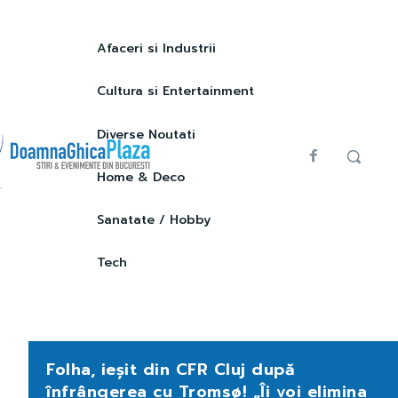
Afaceri si Industrii
Cultura si Entertainment
Diverse Noutati
Home & Deco
Sanatate / Hobby
Tech
Folha, ieșit din CFR Cluj după
înfrângerea cu Tromsø! „Îi voi elimina